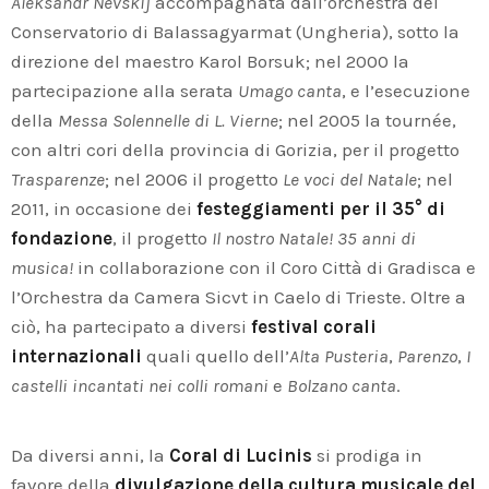
Aleksandr Nevskij
accompagnata dall’orchestra del
Conservatorio di Balassagyarmat (Ungheria), sotto la
direzione del maestro Karol Borsuk; nel 2000 la
partecipazione alla serata
Umago canta
, e l’esecuzione
della
Messa Solennelle di L. Vierne
; nel 2005 la tournée,
con altri cori della provincia di Gorizia, per il progetto
Trasparenze
; nel 2006 il progetto
Le voci del Natale
; nel
2011, in occasione dei
festeggiamenti per il 35° di
fondazione
, il progetto
Il nostro Natale! 35 anni di
musica!
in collaborazione con il Coro Città di Gradisca e
l’Orchestra da Camera Sicvt in Caelo di Trieste. Oltre a
ciò, ha partecipato a diversi
festival corali
internazionali
quali quello dell’
Alta Pusteria
,
Parenzo
,
I
castelli incantati nei colli romani
e
Bolzano canta
.
Da diversi anni, la
Coral di Lucinis
si prodiga in
favore della
divulgazione della cultura musicale del