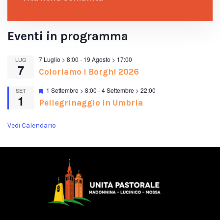
Eventi in programma
7 Luglio > 8:00
-
19 Agosto > 17:00
LUG
7
Coloriamo i Borghi 2026
Segnalati
1 Settembre > 8:00
-
4 Settembre > 22:00
SET
1
Pellegrinaggio in Umbria
Vedi Calendario