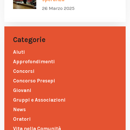
26 Marzo 2025
Categorie
Aiuti
Approfondimenti
Concorsi
Concorso Presepi
Giovani
Gruppi e Associazioni
News
Oratori
Vita nella Comunità